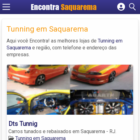
Encontra
Saquarema
Cadastrar empresa
Fazer login
Tunning em Saquarema
Criar conta
Aqui você Encontra! as melhores lojas de
Tunning em
Saquarema
e região, com telefone e endereço das
empresas.
Dts Tunnig
Carros tunados e rebaixados em Saquarema - RJ.
Tunning em Saquarema