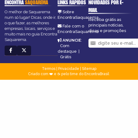
ENCONTRA
SAQUAREMA
LINKS RÁPIDOS
NOVIDADES POR E-
MAIL
O melhor de Saquarema
Sobre
num só lugar! Dicas, onde ir,
EncontraSaquarema
Receba grátis as
o que fazer, as melhores
principais notícias,
Fale com o
empresas, locais, serviços e
dicas e promoções
EncontraSaquarema
muito mais no guia Encontra
Saquarema.
ANUNCIE
:
Com
destaque
|
Grátis
Termos
|
Privacidade
|
Sitemap
Criado com ❤️ e ☕ pelo time do EncontraBrasil