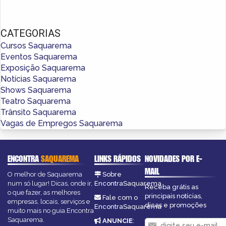
CATEGORIAS
Cursos Saquarema
Eventos Saquarema
Exposição Saquarema
Notícias Saquarema
Shows Saquarema
Teatro Saquarema
Trânsito Saquarema
Vagas de Empregos Saquarema
ENCONTRA
SAQUAREMA
LINKS RÁPIDOS
NOVIDADES POR E-
MAIL
O melhor de Saquarema
Sobre
num só lugar! Dicas, onde ir,
EncontraSaquarema
Receba grátis as
o que fazer, as melhores
principais notícias,
Fale com o
empresas, locais, serviços e
dicas e promoções
EncontraSaquarema
muito mais no guia Encontra
Saquarema.
ANUNCIE
: