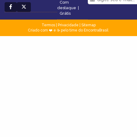
Com
destaque
|
Grátis
Termos
|
Privacidade
|
Sitemap
Criado com ❤️ e ☕ pelo time do EncontraBrasil