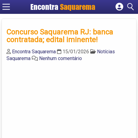
Encontra
Saquarema
Cadastrar empresa
Fazer login
Concurso Saquarema RJ: banca
Criar conta
contratada; edital iminente!
Encontra Saquarema
15/01/2026
Notícias
Saquarema
Nenhum comentário