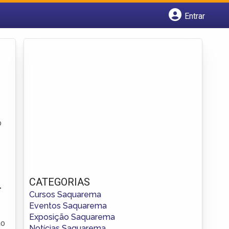
Entrar
Cadastrar empresa
Fazer login
Criar conta
o
CATEGORIAS
r
Cursos Saquarema
Eventos Saquarema
Exposição Saquarema
ão
Notícias Saquarema