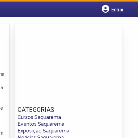
Entrar
Cadastrar empresa
Fazer login
Criar conta
na
êa
te
CATEGORIAS
Cursos Saquarema
Eventos Saquarema
Exposição Saquarema
im
Notícias Saquarema