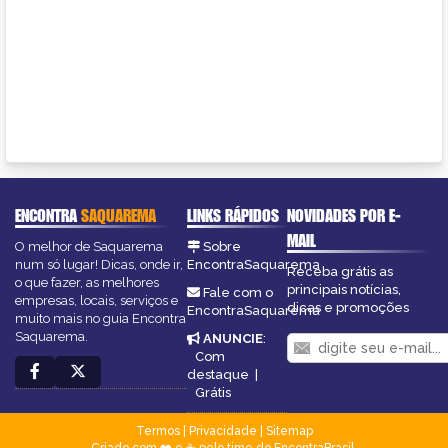
ENCONTRA
SAQUAREMA
LINKS RÁPIDOS
NOVIDADES POR E-
MAIL
O melhor de Saquarema
Sobre
num só lugar! Dicas, onde ir,
EncontraSaquarema
Receba grátis as
o que fazer, as melhores
principais notícias,
Fale com o
empresas, locais, serviços e
dicas e promoções
EncontraSaquarema
muito mais no guia Encontra
Saquarema.
ANUNCIE
:
Com
destaque
|
Grátis
Termos
|
Privacidade
|
Sitemap
Criado com ❤️ e ☕ pelo time do EncontraBrasil