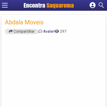
Encontra
Saquarema
Cadastrar empresa
Fazer login
Abdala Moveis
Criar conta
Compartilhar
Avalie!
297