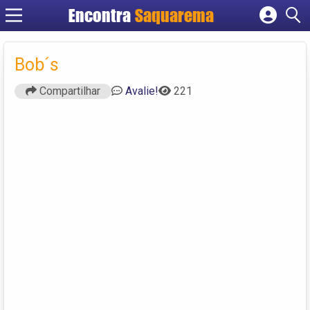
Encontra
Saquarema
Cadastrar empresa
Fazer login
Bob´s
Criar conta
Compartilhar
Avalie!
221