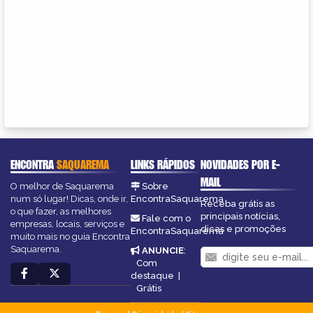
ENCONTRA
SAQUAREMA
LINKS RÁPIDOS
NOVIDADES POR E-
MAIL
O melhor de Saquarema
Sobre
num só lugar! Dicas, onde ir,
EncontraSaquarema
Receba grátis as
o que fazer, as melhores
principais notícias,
Fale com o
empresas, locais, serviços e
dicas e promoções
EncontraSaquarema
muito mais no guia Encontra
Saquarema.
ANUNCIE
:
Com
destaque
|
Grátis