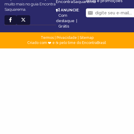
dicas e promoções
EncontraSaquarema
muito mais no guia Encontra
Saquarema.
ANUNCIE
:
Com
destaque
|
Grátis
Termos
|
Privacidade
|
Sitemap
Criado com ❤️ e ☕ pelo time do EncontraBrasil