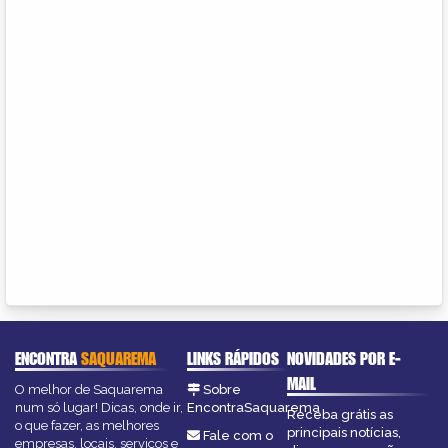
ENCONTRA
SAQUAREMA
LINKS RÁPIDOS
NOVIDADES POR E-
MAIL
O melhor de Saquarema
Sobre
num só lugar! Dicas, onde ir,
EncontraSaquarema
Receba grátis as
o que fazer, as melhores
principais notícias,
Fale com o
empresas, locais, serviços e