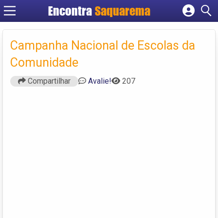
Encontra
Saquarema
Cadastrar empresa
Fazer login
Campanha Nacional de Escolas da
Criar conta
Comunidade
Compartilhar
Avalie!
207