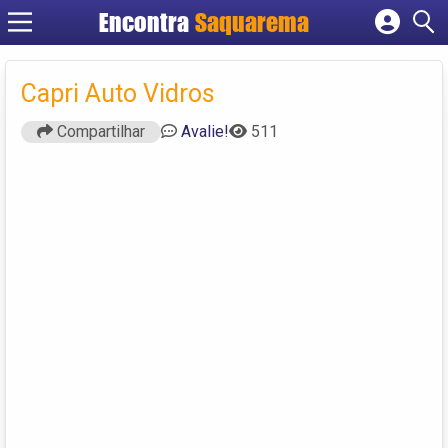
Encontra
Saquarema
Cadastrar empresa
Fazer login
Capri Auto Vidros
Criar conta
Compartilhar
Avalie!
511