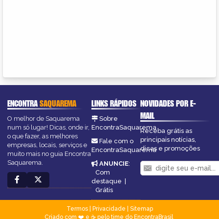
ENCONTRA
SAQUAREMA
LINKS RÁPIDOS
NOVIDADES POR E-
MAIL
O melhor de Saquarema
Sobre
num só lugar! Dicas, onde ir,
EncontraSaquarema
Receba grátis as
o que fazer, as melhores
principais notícias,
Fale com o
empresas, locais, serviços e
dicas e promoções
EncontraSaquarema
muito mais no guia Encontra
Saquarema.
ANUNCIE
:
Com
destaque
|
Grátis
Termos
|
Privacidade
|
Sitemap
Criado com ❤️ e ☕ pelo time do EncontraBrasil