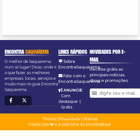
ENCONTRA
SAQUAREMA
LINKS RÁPIDOS
NOVIDADES POR E-
MAIL
O melhor de Saquarema
Sobre
num só lugar! Dicas, onde ir,
EncontraSaquarema
Receba grátis as
o que fazer, as melhores
principais notícias,
Fale com o
empresas, locais, serviços e
dicas e promoções
EncontraSaquarema
muito mais no guia Encontra
Saquarema.
ANUNCIE
:
Com
destaque
|
Grátis
Termos
|
Privacidade
|
Sitemap
Criado com ❤️ e ☕ pelo time do EncontraBrasil