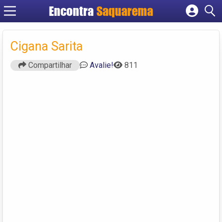
Encontra
Saquarema
Cadastrar empresa
Fazer login
Cigana Sarita
Criar conta
Compartilhar
Avalie!
811