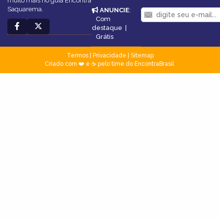
muito mais no guia Encontra
Saquarema.
ANUNCIE
:
Com
destaque
|
Grátis
Termos
|
Privacidade
|
Sitemap
Criado com ❤️ e ☕ pelo time do EncontraBrasil