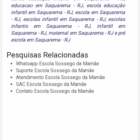
educacao em Saquarema - RJ
,
escola educação
infantil em Saquarema - RJ
,
escola em Saquarema
- RJ
,
escolas infantil em Saquarema - RJ
,
escolas
infantis em Saquarema - RJ
,
infantil em
Saquarema - RJ
,
maternal em Saquarema - RJ
e
pré
escola em Saquarema - RJ
Pesquisas Relacionadas
Whatsapp Escola Sossego da Mamãe
Suporte Escola Sossego da Mamãe
Atendimento Escola Sossego da Mamãe
SAC Escola Sossego da Mamãe
Contato Escola Sossego da Mamãe