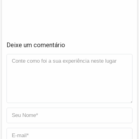
Deixe um comentário