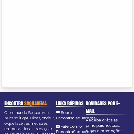
ENCONTRA
SAQUAREMA
LINKS RÁPIDOS
NOVIDADES POR E-
MAIL
O melhor de Saquarema
Sobre
num só lugar! Dicas, onde ir,
EncontraSaquarema
Receba grátis as
o que fazer, as melhores
principais notícias,
Fale com o
empresas, locais, serviços e
dicas e promoções
EncontraSaquarema