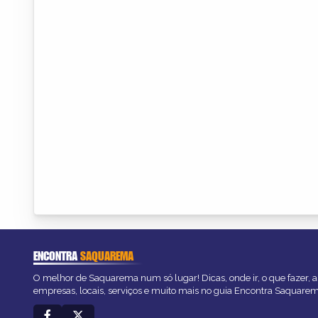
ENCONTRA
SAQUAREMA
O melhor de Saquarema num só lugar! Dicas, onde ir, o que fazer, 
empresas, locais, serviços e muito mais no guia Encontra Saquarem