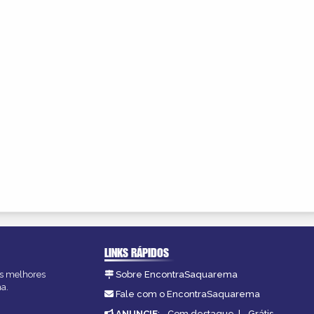
LINKS RÁPIDOS
as melhores
Sobre EncontraSaquarema
a.
Fale com o EncontraSaquarema
ANUNCIE
:
Com destaque
|
Grátis