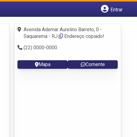
Entrar
Cadastrar empresa
Fazer login
Avenida Ademar Aurelino Barreto, 0 -
Criar conta
Saquarema - RJ
Endereço copiado!
(22) 0000-0000
Mapa
Comente