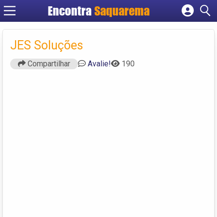
Encontra
Saquarema
Cadastrar empresa
Fazer login
JES Soluções
Criar conta
Compartilhar
Avalie!
190