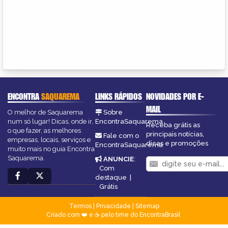
ENCONTRA
SAQUAREMA
LINKS RÁPIDOS
NOVIDADES POR E-
MAIL
O melhor de Saquarema
Sobre
num só lugar! Dicas, onde ir,
EncontraSaquarema
Receba grátis as
o que fazer, as melhores
principais notícias,
Fale com o
empresas, locais, serviços e
dicas e promoções
EncontraSaquarema
muito mais no guia Encontra
Saquarema.
ANUNCIE
:
Com
destaque
|
Grátis
Termos
|
Privacidade
|
Sitemap
Criado com ❤️ e ☕ pelo time do EncontraBrasil