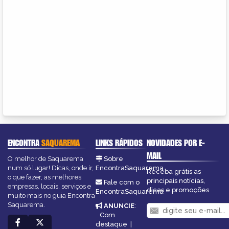
ENCONTRA
SAQUAREMA
LINKS RÁPIDOS
NOVIDADES POR E-
MAIL
O melhor de Saquarema
Sobre
num só lugar! Dicas, onde ir,
EncontraSaquarema
Receba grátis as
o que fazer, as melhores
principais notícias,
Fale com o
empresas, locais, serviços e
dicas e promoções
EncontraSaquarema
muito mais no guia Encontra
Saquarema.
ANUNCIE
:
Com
destaque
|