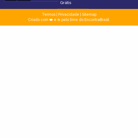
Grátis
Termos
|
Privacidade
|
Sitemap
Criado com ❤️ e ☕ pelo time do EncontraBrasil