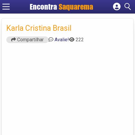
Encontra
Saquarema
Cadastrar empresa
Fazer login
Karla Cristina Brasil
Criar conta
Compartilhar
Avalie!
222