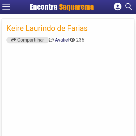
Encontra
Saquarema
Cadastrar empresa
Fazer login
Keire Laurindo de Farias
Criar conta
Compartilhar
Avalie!
236