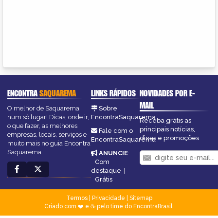
ENCONTRA
SAQUAREMA
LINKS RÁPIDOS
NOVIDADES POR E-
MAIL
O melhor de Saquarema
Sobre
num só lugar! Dicas, onde ir,
EncontraSaquarema
Receba grátis as
o que fazer, as melhores
principais notícias,
Fale com o
empresas, locais, serviços e
dicas e promoções
EncontraSaquarema
muito mais no guia Encontra
Saquarema.
ANUNCIE
:
Com
destaque
|
Grátis
Termos
|
Privacidade
|
Sitemap
Criado com ❤️ e ☕ pelo time do EncontraBrasil