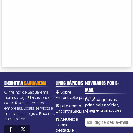
ENCONTRA
SAQUAREMA
LINKS RÁPIDOS
NOVIDADES POR E-
MAIL
O melhor de Saquarema
Sobre
num só lugar! Dicas, onde ir,
EncontraSaquarema
Receba grátis as
o que fazer, as melhores
principais notícias,
Fale com o
empresas, locais, serviços e
dicas e promoções
EncontraSaquarema
muito mais no guia Encontra
Saquarema.
ANUNCIE
:
Com
destaque
|