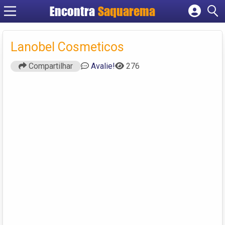
Encontra
Saquarema
Cadastrar empresa
Fazer login
Lanobel Cosmeticos
Criar conta
Compartilhar
Avalie!
276