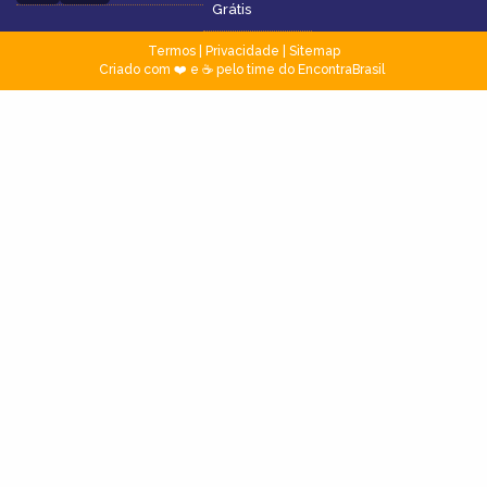
Grátis
Termos
|
Privacidade
|
Sitemap
Criado com ❤️ e ☕ pelo time do EncontraBrasil