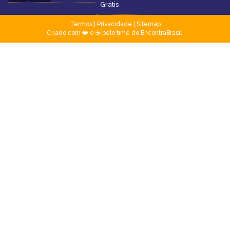
Grátis
Termos
|
Privacidade
|
Sitemap
Criado com ❤️ e ☕ pelo time do EncontraBrasil