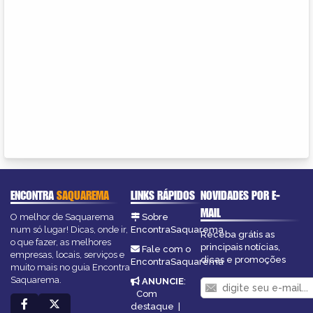
ENCONTRA
SAQUAREMA
LINKS RÁPIDOS
NOVIDADES POR E-
MAIL
O melhor de Saquarema
Sobre
num só lugar! Dicas, onde ir,
EncontraSaquarema
Receba grátis as
o que fazer, as melhores
principais notícias,
Fale com o
empresas, locais, serviços e
dicas e promoções
EncontraSaquarema
muito mais no guia Encontra
Saquarema.
ANUNCIE
:
Com
destaque
|