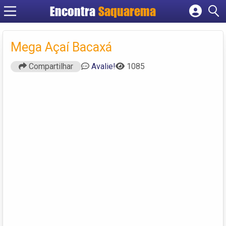
Encontra
Saquarema
Cadastrar empresa
Fazer login
Mega Açaí Bacaxá
Criar conta
Compartilhar
Avalie!
1085