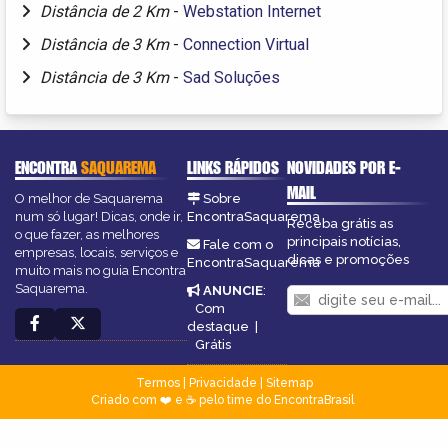
Distância de 2 Km
-
Webstation Internet
Distância de 3 Km
-
Connection Virtual
Distância de 3 Km
-
Sad Soluções
ENCONTRA
SAQUAREMA
LINKS RÁPIDOS
NOVIDADES POR E-
MAIL
O melhor de Saquarema
Sobre
num só lugar! Dicas, onde ir,
EncontraSaquarema
Receba grátis as
o que fazer, as melhores
principais notícias,
Fale com o
empresas, locais, serviços e
dicas e promoções
EncontraSaquarema
muito mais no guia Encontra
Saquarema.
ANUNCIE
:
Com
destaque
|
Grátis
Termos
|
Privacidade
|
Sitemap
Criado com ❤️ e ☕ pelo time do EncontraBrasil