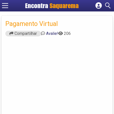
Encontra
Saquarema
Cadastrar empresa
Fazer login
Pagamento Virtual
Criar conta
Compartilhar
Avalie!
206