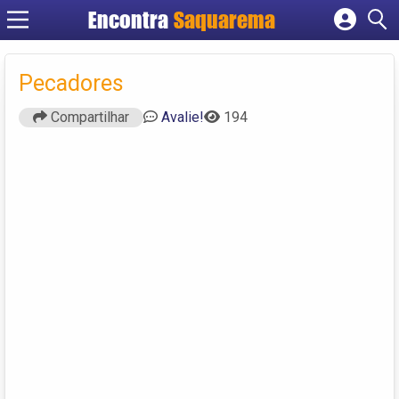
Encontra
Saquarema
Cadastrar empresa
Fazer login
Pecadores
Criar conta
Compartilhar
Avalie!
194