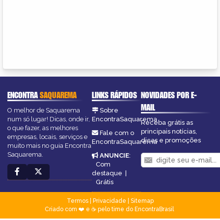
ENCONTRA
SAQUAREMA
LINKS RÁPIDOS
NOVIDADES POR E-
MAIL
O melhor de Saquarema
Sobre
num só lugar! Dicas, onde ir,
EncontraSaquarema
Receba grátis as
o que fazer, as melhores
principais notícias,
Fale com o
empresas, locais, serviços e
dicas e promoções
EncontraSaquarema
muito mais no guia Encontra
Saquarema.
ANUNCIE
:
Com
destaque
|
Grátis
Termos
|
Privacidade
|
Sitemap
Criado com ❤️ e ☕ pelo time do EncontraBrasil