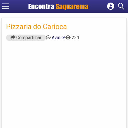
Encontra
Saquarema
Cadastrar empresa
Fazer login
Pizzaria do Carioca
Criar conta
Compartilhar
Avalie!
231