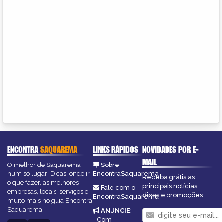
ENCONTRA
SAQUAREMA
LINKS RÁPIDOS
NOVIDADES POR E-
MAIL
O melhor de Saquarema
Sobre
num só lugar! Dicas, onde ir,
EncontraSaquarema
Receba grátis as
o que fazer, as melhores
principais notícias,
Fale com o
empresas, locais, serviços e
dicas e promoções
EncontraSaquarema
muito mais no guia Encontra
Saquarema.
ANUNCIE
:
Com