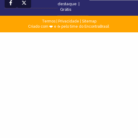
destaque
|
Grátis
Termos
|
Privacidade
|
Sitemap
Criado com ❤️ e ☕ pelo time do EncontraBrasil