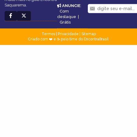
Saquarema.
ANUNCIE
:
Com
destaque
|
Grátis
Termos
|
Privacidade
|
Sitemap
Criado com ❤️ e ☕ pelo time do EncontraBrasil