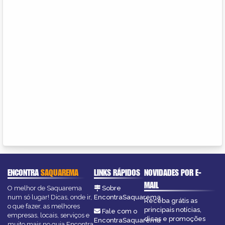
ENCONTRA
SAQUAREMA
LINKS RÁPIDOS
NOVIDADES POR E-
MAIL
O melhor de Saquarema
Sobre
num só lugar! Dicas, onde ir,
EncontraSaquarema
Receba grátis as
o que fazer, as melhores
principais notícias,
Fale com o
empresas, locais, serviços e
dicas e promoções
EncontraSaquarema
muito mais no guia Encontra