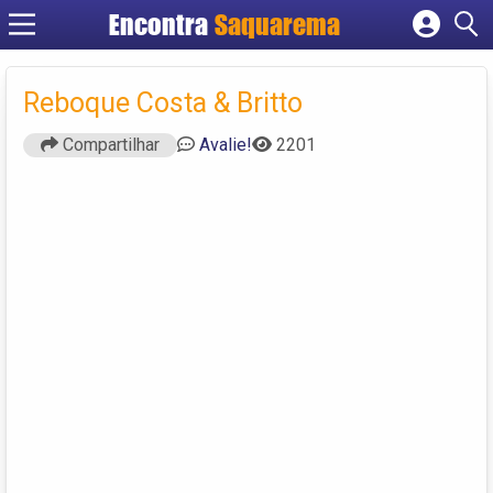
Encontra
Saquarema
Cadastrar empresa
Fazer login
Reboque Costa & Britto
Criar conta
Compartilhar
Avalie!
2201