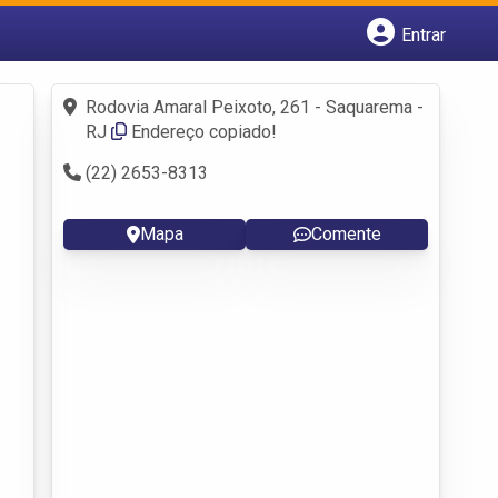
Entrar
Cadastrar empresa
Fazer login
Rodovia Amaral Peixoto, 261 - Saquarema -
Criar conta
RJ
Endereço copiado!
(22) 2653-8313
Mapa
Comente