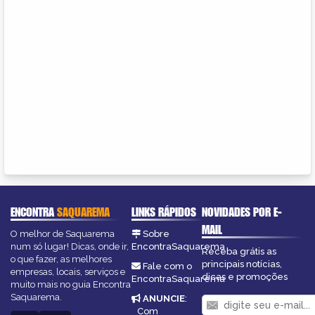
ENCONTRA
SAQUAREMA
LINKS RÁPIDOS
NOVIDADES POR E-
MAIL
O melhor de Saquarema
Sobre
num só lugar! Dicas, onde ir,
EncontraSaquarema
Receba grátis as
o que fazer, as melhores
principais notícias,
Fale com o
empresas, locais, serviços e
dicas e promoções
EncontraSaquarema
muito mais no guia Encontra
Saquarema.
ANUNCIE
:
Com