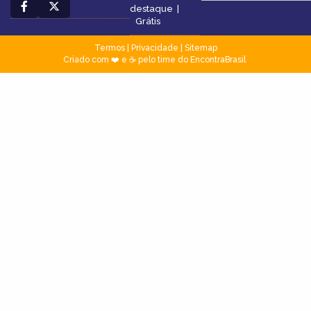
destaque
|
Grátis
Termos
|
Privacidade
|
Sitemap
Criado com ❤️ e ☕ pelo time do EncontraBrasil