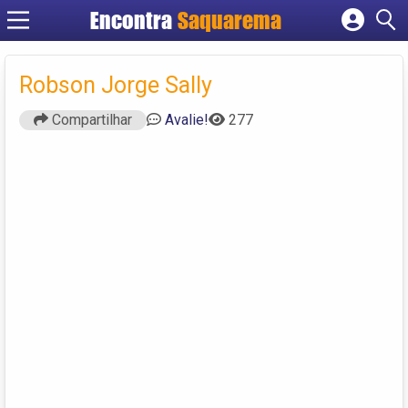
Encontra
Saquarema
Cadastrar empresa
Fazer login
Robson Jorge Sally
Criar conta
Compartilhar
Avalie!
277