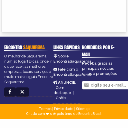
ENCONTRA
SAQUAREMA
LINKS RÁPIDOS
NOVIDADES POR E-
MAIL
O melhor de Saquarema
Sobre
num só lugar! Dicas, onde ir,
EncontraSaquarema
Receba grátis as
o que fazer, as melhores
principais notícias,
Fale com o
empresas, locais, serviços e
dicas e promoções
EncontraSaquarema
muito mais no guia Encontra
Saquarema.
ANUNCIE
:
Com
destaque
|
Grátis
Termos
|
Privacidade
|
Sitemap
Criado com ❤️ e ☕ pelo time do EncontraBrasil