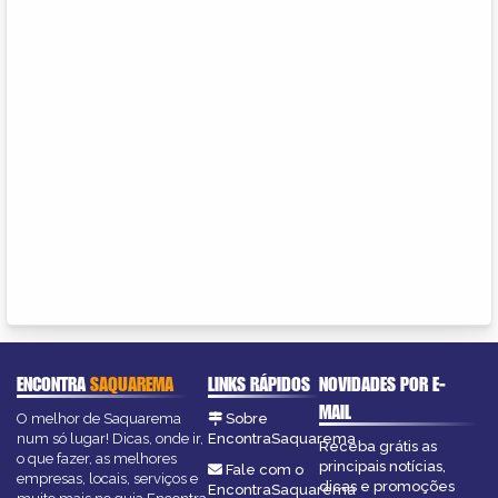
ENCONTRA
SAQUAREMA
LINKS RÁPIDOS
NOVIDADES POR E-
MAIL
O melhor de Saquarema
Sobre
num só lugar! Dicas, onde ir,
EncontraSaquarema
Receba grátis as
o que fazer, as melhores
principais notícias,
Fale com o
empresas, locais, serviços e
dicas e promoções
EncontraSaquarema