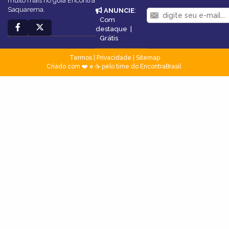
muito mais no guia Encontra
Saquarema.
ANUNCIE
:
Com
destaque
|
Grátis
Termos
|
Privacidade
|
Sitemap
Criado com ❤️ e ☕ pelo time do EncontraBrasil