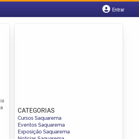
Entrar
Cadastrar empresa
Fazer login
Criar conta
ais
 a
CATEGORIAS
Cursos Saquarema
Eventos Saquarema
Exposição Saquarema
Notícias Saquarema