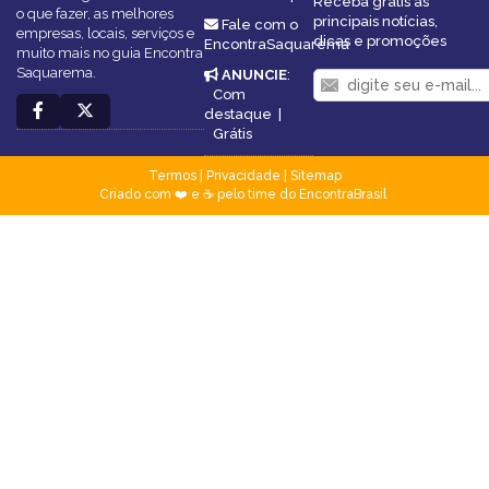
Receba grátis as
o que fazer, as melhores
principais notícias,
Fale com o
empresas, locais, serviços e
dicas e promoções
EncontraSaquarema
muito mais no guia Encontra
Saquarema.
ANUNCIE
:
Com
destaque
|
Grátis
Termos
|
Privacidade
|
Sitemap
Criado com ❤️ e ☕ pelo time do EncontraBrasil