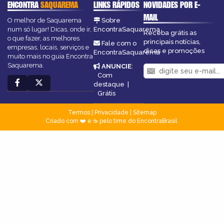
ENCONTRA
SAQUAREMA
LINKS RÁPIDOS
NOVIDADES POR E-
MAIL
O melhor de Saquarema
Sobre
num só lugar! Dicas, onde ir,
EncontraSaquarema
Receba grátis as
o que fazer, as melhores
principais notícias,
Fale com o
empresas, locais, serviços e
dicas e promoções
EncontraSaquarema
muito mais no guia Encontra
Saquarema.
ANUNCIE
:
Com
destaque
|
Grátis
Termos
|
Privacidade
|
Sitemap
Criado com ❤️ e ☕ pelo time do EncontraBrasil