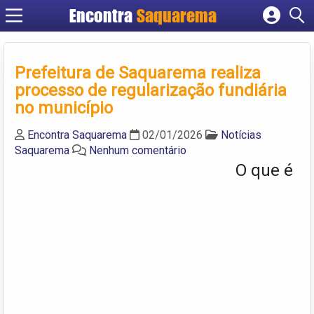
Encontra
Saquarema
Cadastrar empresa
Fazer login
Prefeitura de Saquarema realiza
Criar conta
processo de regularização fundiária
no município
Encontra Saquarema
02/01/2026
Notícias
Saquarema
Nenhum comentário
O que é