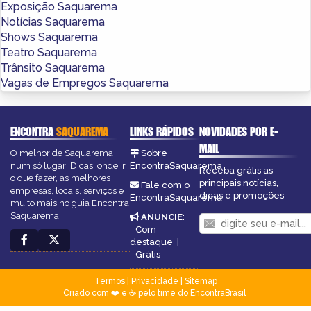
Exposição Saquarema
Notícias Saquarema
Shows Saquarema
Teatro Saquarema
Trânsito Saquarema
Vagas de Empregos Saquarema
ENCONTRA
SAQUAREMA
LINKS RÁPIDOS
NOVIDADES POR E-
MAIL
O melhor de Saquarema
Sobre
num só lugar! Dicas, onde ir,
EncontraSaquarema
Receba grátis as
o que fazer, as melhores
principais notícias,
Fale com o
empresas, locais, serviços e
dicas e promoções
EncontraSaquarema
muito mais no guia Encontra
Saquarema.
ANUNCIE
:
Com
destaque
|
Grátis
Termos
|
Privacidade
|
Sitemap
Criado com ❤️ e ☕ pelo time do EncontraBrasil