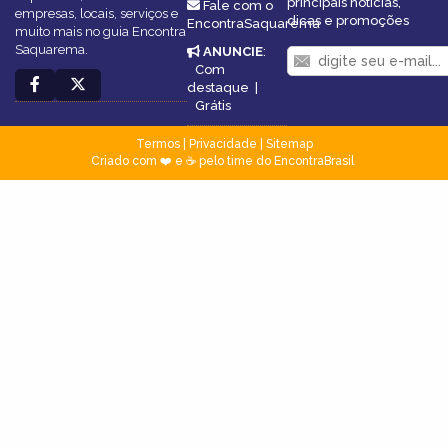
principais notícias,
Fale com o
empresas, locais, serviços e
dicas e promoções
EncontraSaquarema
muito mais no guia Encontra
Saquarema.
ANUNCIE
:
Com
destaque
|
Grátis
Termos
|
Privacidade
|
Sitemap
Criado com ❤️ e ☕ pelo time do EncontraBrasil