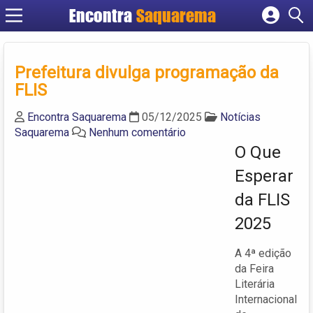
Encontra
Saquarema
Cadastrar empresa
Fazer login
Prefeitura divulga programação da
Criar conta
FLIS
Encontra Saquarema
05/12/2025
Notícias
Saquarema
Nenhum comentário
O Que
Esperar
da FLIS
2025
A 4ª edição
da Feira
Literária
Internacional