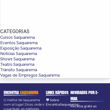
CATEGORIAS
Cursos Saquarema
Eventos Saquarema
Exposição Saquarema
Notícias Saquarema
Shows Saquarema
Teatro Saquarema
Trânsito Saquarema
Vagas de Empregos Saquarema
ENCONTRA
SAQUAREMA
LINKS RÁPIDOS
NOVIDADES POR E-
MAIL
O melhor de Saquarema
Sobre
num só lugar! Dicas, onde ir,
EncontraSaquarema
Receba grátis as
o que fazer, as melhores