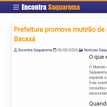
Encontra
Saquarema
Prefeitura promove mutirão de
Bacaxá
Encontra Saquarema
05/02/2026
Notícias Saq
O que 
O Mutirão 
Saquarema,
expandir a
Este event
consultas 
necessitam
Quando