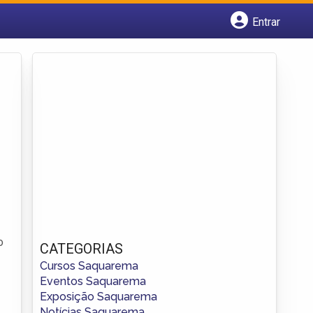
Entrar
Cadastrar empresa
Fazer login
Criar conta
o
CATEGORIAS
Cursos Saquarema
Eventos Saquarema
Exposição Saquarema
Notícias Saquarema