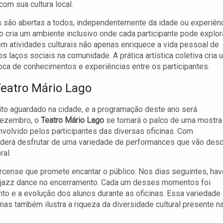
om sua cultura local.
s são abertas a todos, independentemente da idade ou experiên
so cria um ambiente inclusivo onde cada participante pode explor
 em atividades culturais não apenas enriquece a vida pessoal de
 laços sociais na comunidade. A prática artística coletiva cria 
oca de conhecimentos e experiências entre os participantes.
eatro Mário Lago
ito aguardado na cidade, e a programação deste ano será
dezembro, o
Teatro Mário Lago
se tornará o palco de uma mostra
envolvido pelos participantes das diversas oficinas. Com
oderá desfrutar de uma variedade de performances que vão des
ral.
rcense que promete encantar o público. Nos dias seguintes, hav
l e jazz dance no encerramento. Cada um desses momentos foi
o e a evolução dos alunos durante as oficinas. Essa variedade
mas também ilustra a riqueza da diversidade cultural presente n