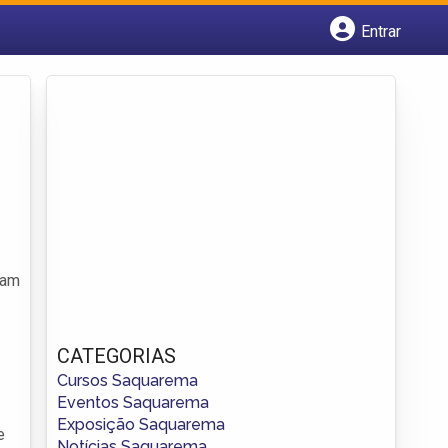
Entrar
Cadastrar empresa
Fazer login
Criar conta
tam
CATEGORIAS
Cursos Saquarema
Eventos Saquarema
Exposição Saquarema
e
Notícias Saquarema