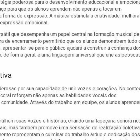
ratégia poderosa para o desenvolvimento educacional e emociona
aço para que os alunos aprendam não apenas a tocar um
forma de expressão. A música estimula a criatividade, melhora
 expressão emocional.
versátil que desempenha um papel central na formação musical de
ra de encerramento permitirão que os alunos demonstrem tudo 
apresentar-se para o público ajudará a construir a confiança do
ca, de forma geral, é uma linguagem universal que une as pessoas
tiva
derosas por sua capacidade de unir vozes e corações. No conte
o coral reforçam não apenas as habilidades vocais dos
 comunidade. Através do trabalho em equipe, os alunos aprend
tilhem suas vozes e histórias, criando uma tapeçaria sonora rica
icais, mas também promove uma sensação de realização coletiva
ento representam o culminar do trabalho árduo e dedicação dos