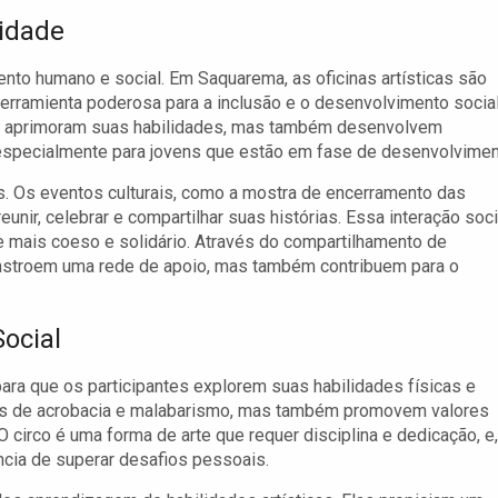
idade
nto humano e social. Em Saquarema, as oficinas artísticas são
rramienta poderosa para a inclusão e o desenvolvimento social
enas aprimoram suas habilidades, mas também desenvolvem
, especialmente para jovens que estão em fase de desenvolvimen
es. Os eventos culturais, como a mostra de encerramento das
ir, celebrar e compartilhar suas histórias. Essa interação soci
 mais coeso e solidário. Através do compartilhamento de
constroem uma rede de apoio, mas também contribuem para o
Social
ara que os participantes explorem suas habilidades físicas e
cas de acrobacia e malabarismo, mas também promovem valores
 circo é uma forma de arte que requer disciplina e dedicação, e,
ncia de superar desafios pessoais.