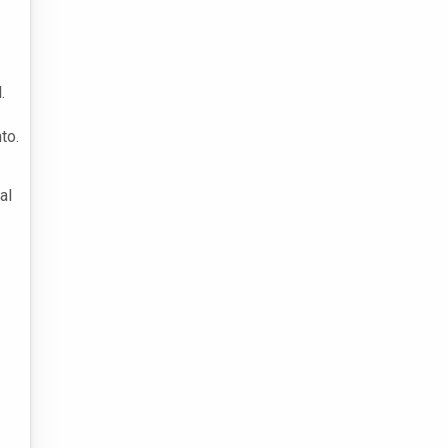
.
to.
al