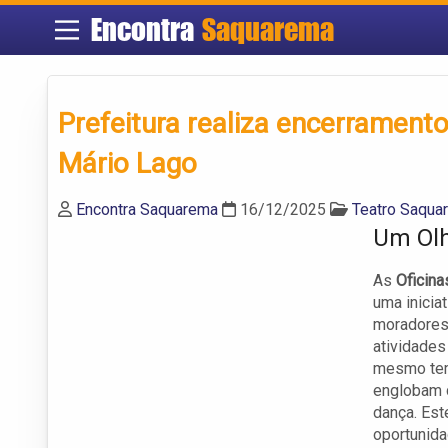
Encontra
Saquarema
Prefeitura realiza encerramento
Mário Lago
Encontra Saquarema
16/12/2025
Teatro Saqua
Um Olh
As
Oficina
uma iniciat
moradores
atividades
mesmo tem
englobam d
dança. Est
oportunida