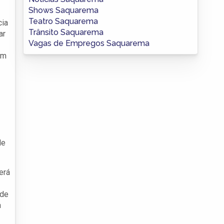
Shows Saquarema
Teatro Saquarema
cia
Trânsito Saquarema
ar
Vagas de Empregos Saquarema
um
de
erá
 de
a