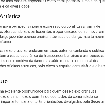
de uma maneira especial. O canto coral, portanto, é mais do que
 e da diversidade.
rtística
uma nova perspectiva para a expressão corporal. Essa forma de
ade, oferecendo aos participantes a oportunidade de se moverem
dança jazz não apenas ensinam técnicas de dança, mas também
fiança.
ostrarão o que aprenderam em suas aulas, encantando o público
em a capacidade única de transcender barreiras e unir pessoas
 impacto positivo da dança na saúde mental e emocional dos
das oficinas artísticas, pois eleva o espírito comunitário e o be
uro
 uma excelente oportunidade para quem deseja explorar suas
scrição é simplificada, permitindo que todos da comunidade se
 importante ficar atento às orientações divulgadas pela
Secretar