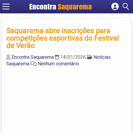
Encontra
Saquarema
Cadastrar empresa
Fazer login
Saquarema abre inscrições para
Criar conta
competições esportivas do Festival
de Verão
Encontra Saquarema
14/01/2026
Notícias
Saquarema
Nenhum comentário