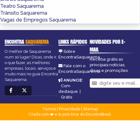
Teatro Saquarema
Trânsito Saquarema
Vagas de Empregos Saquarema
ENCONTRA
SAQUAREMA
LINKS RÁPIDOS
NOVIDADES POR E-
MAIL
O melhor de Saquarema
Sobre
num só lugar! Dicas, onde ir,
EncontraSaquarema
Receba grátis as
o que fazer, as melhores
principais notícias,
Fale com o
empresas, locais, serviços e
dicas e promoções
EncontraSaquarema
muito mais no guia Encontra
Saquarema.
ANUNCIE
:
Com
destaque
|
Grátis
Termos
|
Privacidade
|
Sitemap
Criado com ❤️ e ☕ pelo time do EncontraBrasil