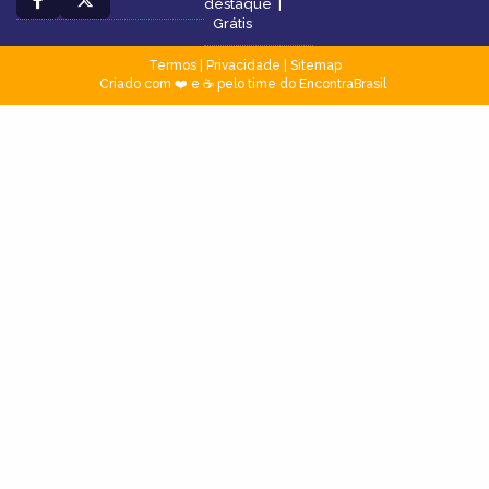
destaque
|
Grátis
Termos
|
Privacidade
|
Sitemap
Criado com ❤️ e ☕ pelo time do EncontraBrasil