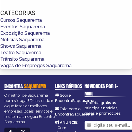
CATEGORIAS
Cursos Saquarema
Eventos Saquarema
Exposição Saquarema
Notícias Saquarema
Shows Saquarema
Teatro Saquarema
Trânsito Saquarema
Vagas de Empregos Saquarema
ENCONTRA
SAQUAREMA
LINKS RÁPIDOS
NOVIDADES POR E-
MAIL
O melhor de Saquarema
Sobre
num só lugar! Dicas, onde ir,
EncontraSaquarema
Receba grátis as
o que fazer, as melhores
principais notícias,
Fale com o
empresas, locais, serviços e
dicas e promoções
EncontraSaquarema
muito mais no guia Encontra
Saquarema.
ANUNCIE
:
Com