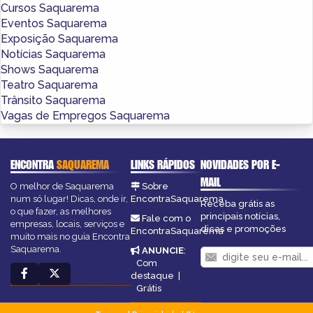
Cursos Saquarema
Eventos Saquarema
Exposição Saquarema
Notícias Saquarema
Shows Saquarema
Teatro Saquarema
Trânsito Saquarema
Vagas de Empregos Saquarema
ENCONTRA
SAQUAREMA
LINKS RÁPIDOS
NOVIDADES POR E-
MAIL
O melhor de Saquarema
Sobre
num só lugar! Dicas, onde ir,
EncontraSaquarema
Receba grátis as
o que fazer, as melhores
principais notícias,
Fale com o
empresas, locais, serviços e
dicas e promoções
EncontraSaquarema
muito mais no guia Encontra
Saquarema.
ANUNCIE
:
Com
destaque
|
Grátis