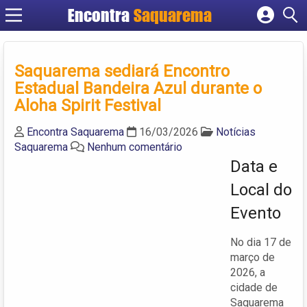
Encontra
Saquarema
Cadastrar empresa
Fazer login
Saquarema sediará Encontro
Criar conta
Estadual Bandeira Azul durante o
Aloha Spirit Festival
Encontra Saquarema
16/03/2026
Notícias
Saquarema
Nenhum comentário
Data e
Local do
Evento
No dia 17 de
março de
2026, a
cidade de
Saquarema