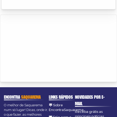
ENCONTRA
SAQUAREMA
LINKS RÁPIDOS
NOVIDADES POR E-
MAIL
O melhor de Saquarema
Sobre
num só lugar! Dicas, onde ir,
EncontraSaquarema
Receba grátis as
o que fazer, as melhores
principais notícias,