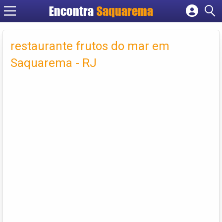
Encontra
Saquarema
Cadastrar empresa
Fazer login
restaurante frutos do mar em
Criar conta
Saquarema - RJ