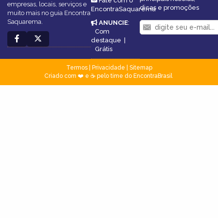
Fale com o
empresas, locais, serviços e
dicas e promoções
EncontraSaquarema
muito mais no guia Encontra
Saquarema.
ANUNCIE
:
Com
destaque
|
Grátis
Termos
|
Privacidade
|
Sitemap
Criado com ❤️ e ☕ pelo time do EncontraBrasil