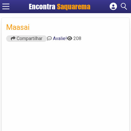
Encontra
Saquarema
Cadastrar empresa
Fazer login
Maasai
Criar conta
Compartilhar
Avalie!
208