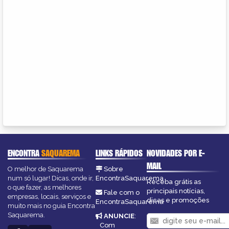
ENCONTRA
SAQUAREMA
LINKS RÁPIDOS
NOVIDADES POR E-
MAIL
O melhor de Saquarema
Sobre
num só lugar! Dicas, onde ir,
EncontraSaquarema
Receba grátis as
o que fazer, as melhores
principais notícias,
Fale com o
empresas, locais, serviços e
dicas e promoções
EncontraSaquarema
muito mais no guia Encontra
Saquarema.
ANUNCIE
:
Com