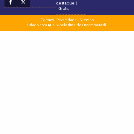
destaque
|
Grátis
Termos
|
Privacidade
|
Sitemap
Criado com ❤️ e ☕ pelo time do EncontraBrasil