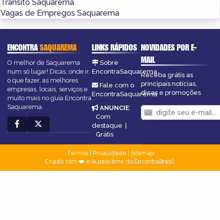
Trânsito Saquarema
Vagas de Empregos Saquarema
ENCONTRA
SAQUAREMA
LINKS RÁPIDOS
NOVIDADES POR E-
MAIL
O melhor de Saquarema
Sobre
num só lugar! Dicas, onde ir,
EncontraSaquarema
Receba grátis as
o que fazer, as melhores
principais notícias,
Fale com o
empresas, locais, serviços e
dicas e promoções
EncontraSaquarema
muito mais no guia Encontra
Saquarema.
ANUNCIE
:
Com
destaque
|
Grátis
Termos
|
Privacidade
|
Sitemap
Criado com ❤️ e ☕ pelo time do EncontraBrasil