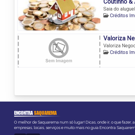
Coutinho &
Saia do alugue
Créditos Im
Valoriza Ne
Valoriza Negoc
Créditos Im
ENCONTRA
SAQUAREMA
O melhor de Saquarema num só lugar! Dicas, onde ir, o que fazer, 
empresas, locais, serviços e muito mais no guia Encontra Saquarem