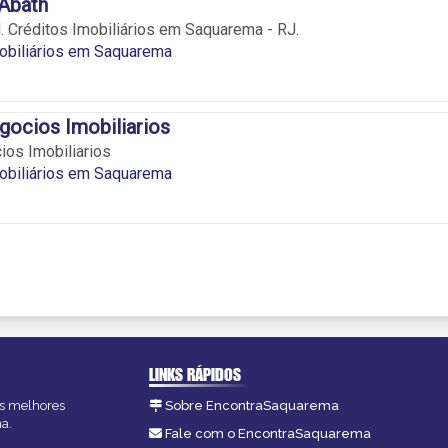
 Abath
l. Créditos Imobiliários em Saquarema - RJ.
obiliários em Saquarema
gocios Imobiliarios
ios Imobiliarios
obiliários em Saquarema
LINKS RÁPIDOS
as melhores
Sobre EncontraSaquarema
a.
Fale com o EncontraSaquarema