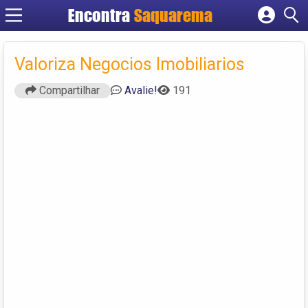
Encontra
Saquarema
Cadastrar empresa
Fazer login
Valoriza Negocios Imobiliarios
Criar conta
Compartilhar
Avalie!
191