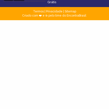
Grátis
Termos
|
Privacidade
|
Sitemap
Criado com ❤️ e ☕ pelo time do EncontraBrasil