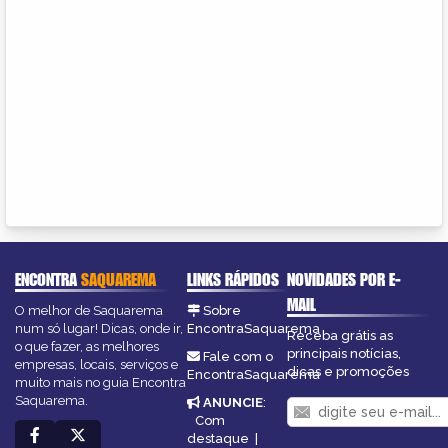
ENCONTRA
SAQUAREMA
LINKS RÁPIDOS
NOVIDADES POR E-
MAIL
O melhor de Saquarema
Sobre
num só lugar! Dicas, onde ir,
EncontraSaquarema
Receba grátis as
o que fazer, as melhores
principais notícias,
Fale com o
empresas, locais, serviços e
dicas e promoções
EncontraSaquarema
muito mais no guia Encontra
Saquarema.
ANUNCIE
:
Com
destaque
|