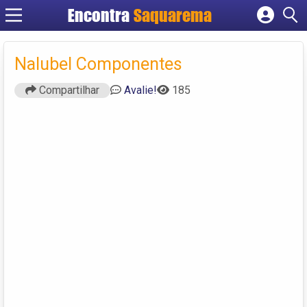
Encontra
Saquarema
Cadastrar empresa
Fazer login
Nalubel Componentes
Criar conta
Compartilhar
Avalie!
185