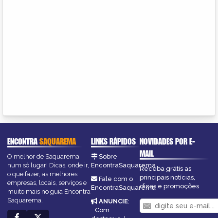
ENCONTRA
SAQUAREMA
LINKS RÁPIDOS
NOVIDADES POR E-
MAIL
O melhor de Saquarema
Sobre
num só lugar! Dicas, onde ir,
EncontraSaquarema
Receba grátis as
o que fazer, as melhores
principais notícias,
Fale com o
empresas, locais, serviços e
dicas e promoções
EncontraSaquarema
muito mais no guia Encontra
Saquarema.
ANUNCIE
:
Com