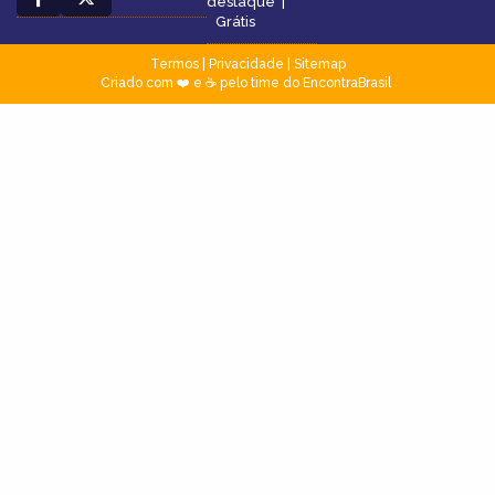
destaque
|
Grátis
Termos
|
Privacidade
|
Sitemap
Criado com ❤️ e ☕ pelo time do EncontraBrasil