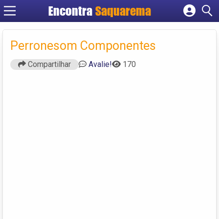
Encontra
Saquarema
Cadastrar empresa
Fazer login
Perronesom Componentes
Criar conta
Compartilhar
Avalie!
170