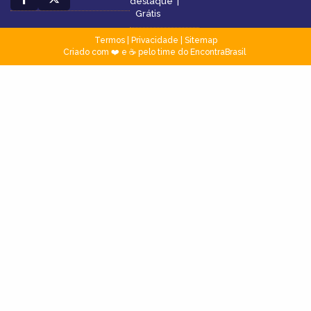
destaque
|
Grátis
Termos
|
Privacidade
|
Sitemap
Criado com ❤️ e ☕ pelo time do EncontraBrasil