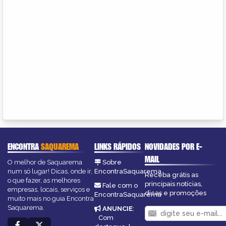
ENCONTRA
SAQUAREMA
LINKS RÁPIDOS
NOVIDADES POR E-
MAIL
O melhor de Saquarema
Sobre
num só lugar! Dicas, onde ir,
EncontraSaquarema
Receba grátis as
o que fazer, as melhores
principais notícias,
Fale com o
empresas, locais, serviços e
dicas e promoções
EncontraSaquarema
muito mais no guia Encontra
Saquarema.
ANUNCIE
:
Com