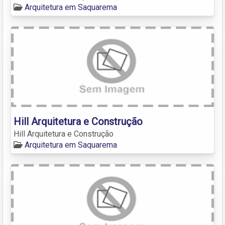
Arquitetura em Saquarema
Hill Arquitetura e Construção
Hill Arquitetura e Construção
Arquitetura em Saquarema