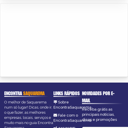
ENCONTRA
SAQUAREMA
LINKS RÁPIDOS
NOVIDADES POR E-
MAIL
O melhor de Saquarema
Sobre
num só lugar! Dicas, onde ir,
EncontraSaquarema
Receba grátis as
o que fazer, as melhores
principais notícias,
Fale com o
empresas, locais, serviços e
dicas e promoções
EncontraSaquarema
muito mais no guia Encontra
Saquarema.