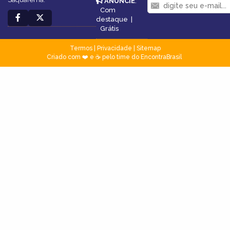
ANUNCIE
:
Com
destaque
|
Grátis
Termos
|
Privacidade
|
Sitemap
Criado com ❤️ e ☕ pelo time do EncontraBrasil