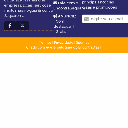
o que fazer, as melhores
principais notícias,
Fale com o
empresas, locais, serviços e
dicas e promoções
EncontraSaquarema
muito mais no guia Encontra
Saquarema.
ANUNCIE
:
Com
destaque
|
Grátis
Termos
|
Privacidade
|
Sitemap
Criado com ❤️ e ☕ pelo time do EncontraBrasil